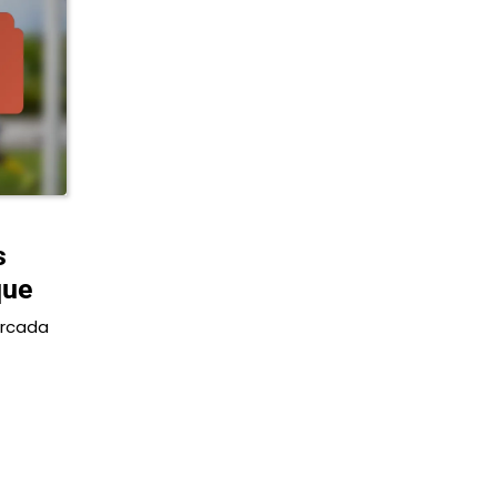
s
que
arcada