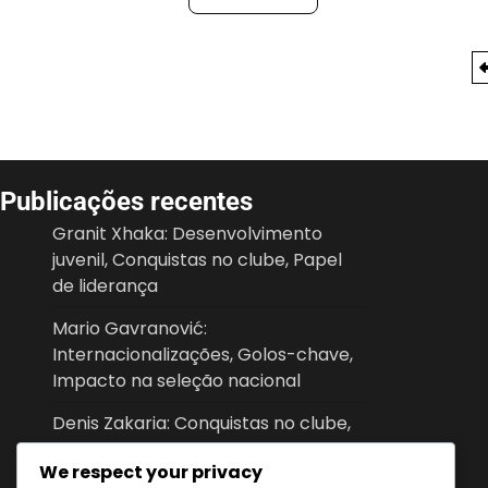
Posts
pagination
Publicações recentes
Granit Xhaka: Desenvolvimento
juvenil, Conquistas no clube, Papel
de liderança
Mario Gavranović:
Internacionalizações, Golos-chave,
Impacto na seleção nacional
Denis Zakaria: Conquistas no clube,
Torneios internacionais,
We respect your privacy
Contribuições chave