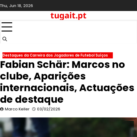
Skip
Thu, Jun 18, 2026
to
tugait.pt
content
Destaques da Carreira dos Jogadores de Futebol Suíços
Fabian Schär: Marcos no
clube, Aparições
internacionais, Actuações
de destaque
Marco Keller
03/02/2026