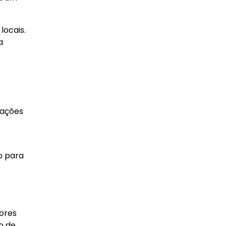
locais.
a
uações
o para
dores
o de