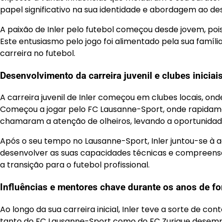
papel significativo na sua identidade e abordagem ao de
A paixão de Inler pelo futebol começou desde jovem, po
Este entusiasmo pelo jogo foi alimentado pela sua famíli
carreira no futebol.
Desenvolvimento da carreira juvenil e clubes iniciai
A carreira juvenil de Inler começou em clubes locais, on
Começou a jogar pelo FC Lausanne-Sport, onde rapidam
chamaram a atenção de olheiros, levando a oportunidade
Após o seu tempo no Lausanne-Sport, Inler juntou-se à 
desenvolver as suas capacidades técnicas e compreensão 
a transição para o futebol profissional.
Influências e mentores chave durante os anos de f
Ao longo da sua carreira inicial, Inler teve a sorte de 
tanto do FC Lausanne-Sport como do FC Zurique desemp