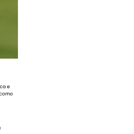
ica e
s como
a