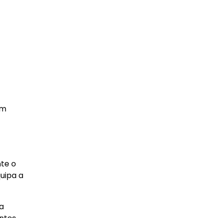
um
nte o
uipa a
ua