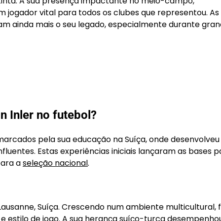
stinta. A sua presença impactante no meio-campo,
um jogador vital para todos os clubes que representou. As
caram ainda mais o seu legado, especialmente durante gra
 Inler no futebol?
marcados pela sua educação na Suíça, onde desenvolveu 
luentes. Estas experiências iniciais lançaram as bases p
para a
seleção nacional
.
Lausanne, Suíça. Crescendo num ambiente multicultural, f
r e estilo de jogo. A sua herança suíço-turca desempenh