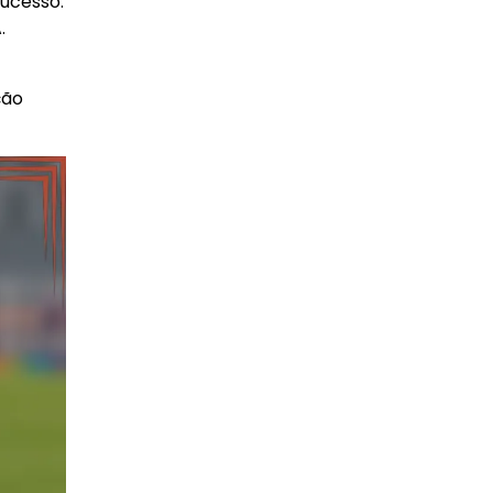
sucesso.
.
ção