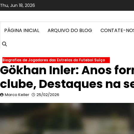
Skip
Thu, Jun 18, 2026
to
content
PÁGINA INICIAL
ARQUIVO DO BLOG
CONTATE-NO
Biografias de Jogadores das Estrelas do Futebol Suíço
Gökhan Inler: Anos fo
clube, Destaques na s
Marco Keller
25/02/2026