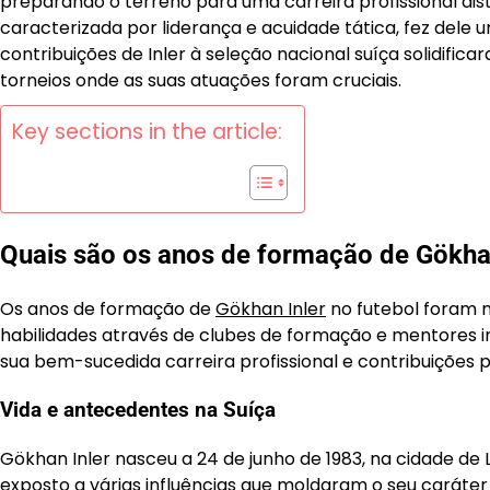
preparando o terreno para uma carreira profissional di
caracterizada por liderança e acuidade tática, fez dele 
contribuições de Inler à seleção nacional suíça solidifi
torneios onde as suas atuações foram cruciais.
Key sections in the article:
Quais são os anos de formação de Gökhan
Os anos de formação de
Gökhan Inler
no futebol foram 
habilidades através de clubes de formação e mentores inf
sua bem-sucedida carreira profissional e contribuições 
Vida e antecedentes na Suíça
Gökhan Inler nasceu a 24 de junho de 1983, na cidade de 
exposto a várias influências que moldaram o seu caráte