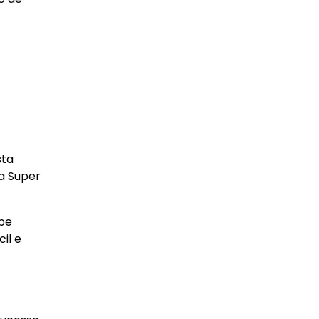
sta
na Super
ube
il e