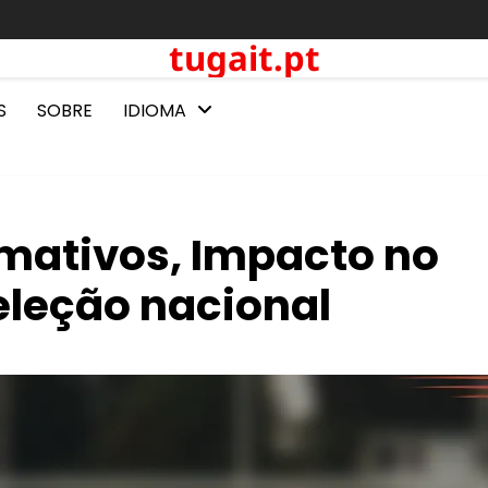
tugait.pt
S
SOBRE
IDIOMA
rmativos, Impacto no
eleção nacional