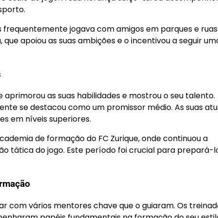
sporto.
is frequentemente jogava com amigos em parques e ruas 
a, que apoiou as suas ambições e o incentivou a seguir um
s
de aprimorou as suas habilidades e mostrou o seu talento.
ente se destacou como um promissor médio. As suas at
s em níveis superiores.
academia de formação do FC Zurique, onde continuou a
tática do jogo. Este período foi crucial para prepará-l
ormação
contar com vários mentores chave que o guiaram. Os treina
enharam papéis fundamentais na formação do seu estil