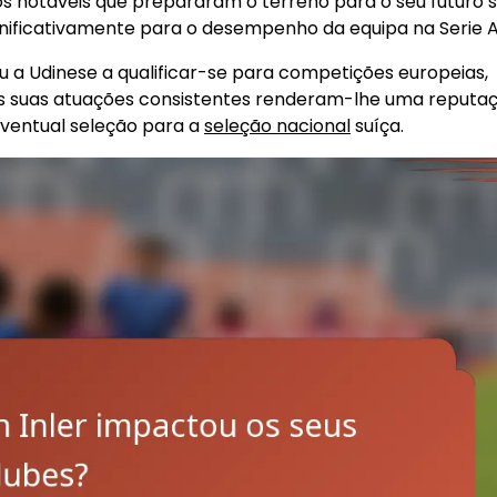
rcos notáveis que prepararam o terreno para o seu futuro 
ignificativamente para o desempenho da equipa na Serie A
 a Udinese a qualificar-se para competições europeias,
As suas atuações consistentes renderam-lhe uma reputa
eventual seleção para a
seleção nacional
suíça.