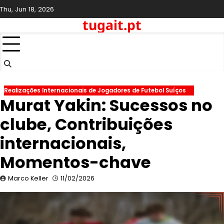
Skip
Thu, Jun 18, 2026
to
tugait.pt
content
Realizações Internacionais de Jogadores de Futebol Suíços
Murat Yakin: Sucessos no
clube, Contribuições
internacionais,
Momentos-chave
Marco Keller
11/02/2026