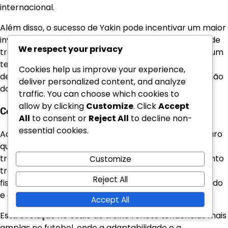
internacional.
Além disso, o sucesso de Yakin pode incentivar um maior
investimento em academias de jovens e programas de
We respect your privacy
treino, garantindo que o futebol suíço continue a ser um
terreno fértil para talentos. Este foco no
Cookies help us improve your experience,
desenvolvimento será crucial para manter a reputação
deliver personalized content, and analyze
do país no futebol europeu.
traffic. You can choose which cookies to
allow by clicking
Customize
. Click
Accept
Comparações com predecessores
All
to consent or
Reject All
to decline non-
essential cookies.
Ao comparar Yakin com os seus predecessores, é claro
que a sua abordagem combina valores suíços
tradicionais com inovações táticas modernas. Enquanto
Customize
treinadores anteriores enfatizavam a disciplina e a
Reject All
fisicalidade, Yakin introduziu um estilo de jogo mais fluido
e estratégico, que ressoou bem com jogadores e fãs.
Accept All
Esta evolução no estilo de treino reflete tendências mais
amplas no futebol, onde a adaptabilidade e a