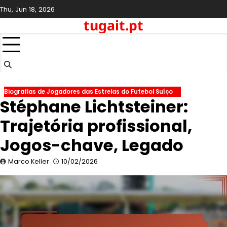
Skip
Thu, Jun 18, 2026
to
tugait.pt
content
Biografias de Jogadores das Estrelas do Futebol Suíço
Stéphane Lichtsteiner:
Trajetória profissional,
Jogos-chave, Legado
Marco Keller
10/02/2026