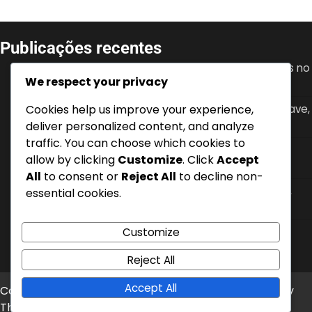
Publicações recentes
Granit Xhaka: Desenvolvimento juvenil, Conquistas no
We respect your privacy
clube, Papel de liderança
Cookies help us improve your experience,
Mario Gavranović: Internacionalizações, Golos-chave,
Impacto na seleção nacional
deliver personalized content, and analyze
traffic. You can choose which cookies to
Denis Zakaria: Conquistas no clube, Torneios
allow by clicking
Customize
. Click
Accept
internacionais, Contribuições chave
All
to consent or
Reject All
to decline non-
Hakan Yakin: Torneios internacionais, Golos chave,
essential cookies.
Impacto na seleção nacional
Customize
Nico Elvedi: Anos formativos, Sucesso no clube,
Impacto na seleção nacional
Reject All
Accept All
Copyright © 2026
tugait.pt
Theme: News Bite By
Artify
Themes
.