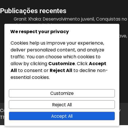
Publicações recentes
Granit Xhaka: Desenvolvimento juvenil, Conquistas no
clube, Papel de liderança
We respect your privacy
Mario Gavranović: Internacionalizações, Golos-chave,
Impacto na seleção nacional
Cookies help us improve your experience,
deliver personalized content, and analyze
Denis Zakaria: Conquistas no clube, Torneios
traffic. You can choose which cookies to
internacionais, Contribuições chave
allow by clicking
Customize
. Click
Accept
Hakan Yakin: Torneios internacionais, Golos chave,
All
to consent or
Reject All
to decline non-
Impacto na seleção nacional
essential cookies.
Nico Elvedi: Anos formativos, Sucesso no clube,
Impacto na seleção nacional
Customize
Reject All
Copyright © 2026
tugait.pt
Theme: News Bite By
Artify
Accept All
Themes
.