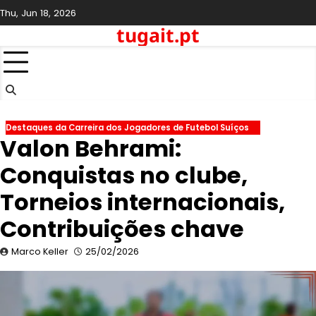
Skip
Thu, Jun 18, 2026
to
tugait.pt
content
Destaques da Carreira dos Jogadores de Futebol Suíços
Valon Behrami:
Conquistas no clube,
Torneios internacionais,
Contribuições chave
Marco Keller
25/02/2026