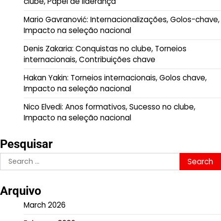
clube, Papel de liderança
Mario Gavranović: Internacionalizações, Golos-chave,
Impacto na seleção nacional
Denis Zakaria: Conquistas no clube, Torneios
internacionais, Contribuições chave
Hakan Yakin: Torneios internacionais, Golos chave,
Impacto na seleção nacional
Nico Elvedi: Anos formativos, Sucesso no clube,
Impacto na seleção nacional
Pesquisar
Search
for:
Arquivo
March 2026