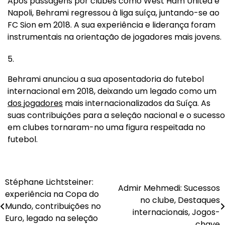
Após passagens por clubes como West Ham United e
Napoli, Behrami regressou à liga suíça, juntando-se ao
FC Sion em 2018. A sua experiência e liderança foram
instrumentais na orientação de jogadores mais jovens.
Behrami anunciou a sua aposentadoria do futebol
internacional em 2018, deixando um legado como um
dos jogadores
mais internacionalizados da Suíça. As
suas contribuições para a seleção nacional e o sucesso
em clubes tornaram-no uma figura respeitada no
futebol.
Stéphane Lichtsteiner:
Post
Admir Mehmedi: Sucessos
experiência na Copa do
no clube, Destaques
navigation
Mundo, contribuições no
internacionais, Jogos-
Euro, legado na seleção
chave