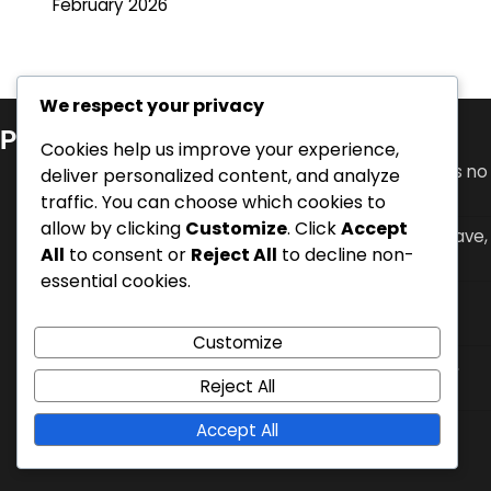
February 2026
We respect your privacy
Publicações recentes
Cookies help us improve your experience,
Granit Xhaka: Desenvolvimento juvenil, Conquistas no
deliver personalized content, and analyze
clube, Papel de liderança
traffic. You can choose which cookies to
allow by clicking
Customize
. Click
Accept
Mario Gavranović: Internacionalizações, Golos-chave,
All
to consent or
Reject All
to decline non-
Impacto na seleção nacional
essential cookies.
Denis Zakaria: Conquistas no clube, Torneios
internacionais, Contribuições chave
Customize
Hakan Yakin: Torneios internacionais, Golos chave,
Reject All
Impacto na seleção nacional
Accept All
Nico Elvedi: Anos formativos, Sucesso no clube,
Impacto na seleção nacional