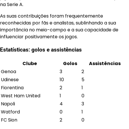
na Serie A.
As suas contribuições foram frequentemente
reconhecidas por fãs e analistas, sublinhando a sua
importância no meio-campo e a sua capacidade de
influenciar positivamente os jogos.
Estatísticas: golos e assistências
Clube
Golos
Assistências
Genoa
3
2
Udinese
10
5
Fiorentina
2
1
West Ham United
1
0
Napoli
4
3
Watford
0
1
FC Sion
2
0