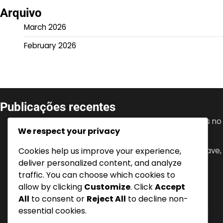
Arquivo
March 2026
February 2026
Publicações recentes
Granit Xhaka: Desenvolvimento juvenil, Conquistas no
We respect your privacy
clube, Papel de liderança
Mario Gavranović: Internacionalizações, Golos-chave,
Cookies help us improve your experience,
Impacto na seleção nacional
deliver personalized content, and analyze
traffic. You can choose which cookies to
Denis Zakaria: Conquistas no clube, Torneios
allow by clicking
Customize
. Click
Accept
internacionais, Contribuições chave
All
to consent or
Reject All
to decline non-
Hakan Yakin: Torneios internacionais, Golos chave,
essential cookies.
Impacto na seleção nacional