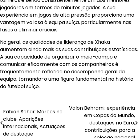
torneios e sendo consistentemente um dos melhores
jogadores em termos de minutos jogados. A sua
experiência em jogos de alta pressão proporciona uma
vantagem valiosa à equipa suíça, particularmente nas
fases a eliminar cruciais.
No geral, as qualidades
de liderança
de Xhaka
aumentam ainda mais as suas contribuições estatísticas.
A sua capacidade de organizar o meio-campo e
comunicar eficazmente com os companheiros é
frequentemente refletida no desempenho geral da
equipa, tornando-o uma figura fundamental na história
do futebol suíço.
Valon Behrami: experiência
Post
Fabian Schär: Marcos no
em Copas do Mundo,
clube, Aparições
navigation
destaques no Euro,
internacionais, Actuações
contribuições para a
de destaque
seleção nacional