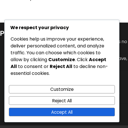
We respect your privacy
Publicações recentes
Cookies help us improve your experience,
Granit Xhaka: Desenvolvimento juvenil, Conquistas no
deliver personalized content, and analyze
clube, Papel de liderança
traffic. You can choose which cookies to
Mario Gavranović: Internacionalizações, Golos-chave,
allow by clicking
Customize
. Click
Accept
Impacto na seleção nacional
All
to consent or
Reject All
to decline non-
essential cookies.
Denis Zakaria: Conquistas no clube, Torneios
internacionais, Contribuições chave
Customize
Hakan Yakin: Torneios internacionais, Golos chave,
Impacto na seleção nacional
Reject All
Nico Elvedi: Anos formativos, Sucesso no clube,
Accept All
Impacto na seleção nacional