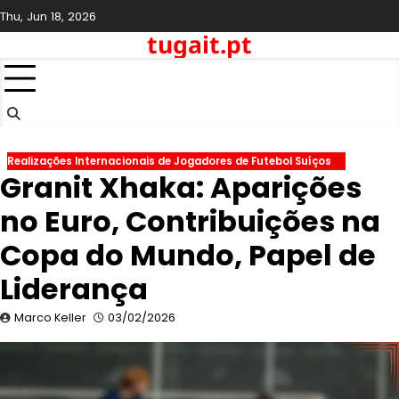
Skip
Thu, Jun 18, 2026
to
tugait.pt
content
Realizações Internacionais de Jogadores de Futebol Suíços
Granit Xhaka: Aparições
no Euro, Contribuições na
Copa do Mundo, Papel de
Liderança
Marco Keller
03/02/2026